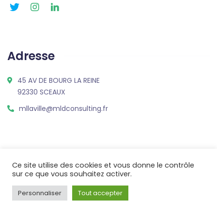
Adresse
45 AV DE BOURG LA REINE
92330 SCEAUX
mllaville@mldconsulting.fr
Contactez-nous
Ce site utilise des cookies et vous donne le contrôle
sur ce que vous souhaitez activer.
Personnaliser
Tout accepter
Parlons de vos enjeux