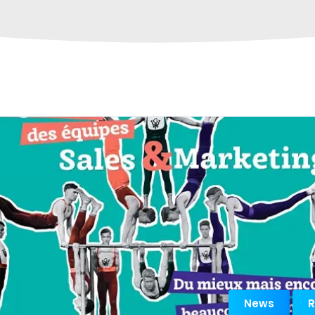
News
R