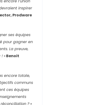
as encore l’union
devraient inspirer
ector, Prodware
gner ses équipes
clé pour gagner en
ents. La preuve,
 !
»
Benoit
s encore totale,
’objectifs communs
ent ces équipes
 enseignements
 réconciliation ?
»