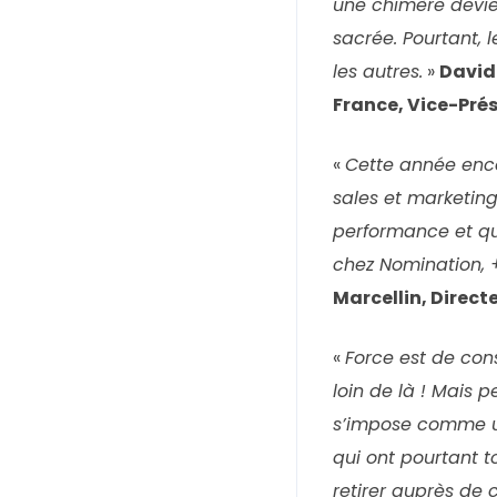
une chimère devien
sacrée. Pourtant, 
les autres.
»
David
France, Vice-Pré
«
Cette année enco
sales et marketing
performance et qua
chez Nomination, 
Marcellin, Direc
«
Force est de con
loin de là ! Mais 
s’impose comme un
qui ont pourtant 
retirer auprès de c