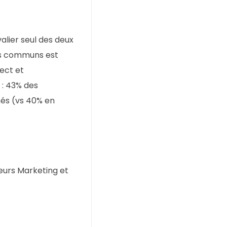
alier seul des deux
ifs communs est
ect et
 : 43% des
nés (vs 40% en
eurs Marketing et